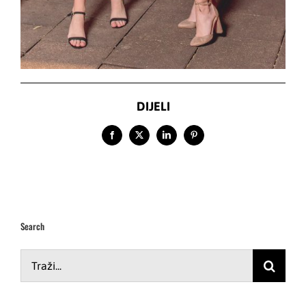
DIJELI
Facebook
X
LinkedIn
Pinterest
Search
Traži...