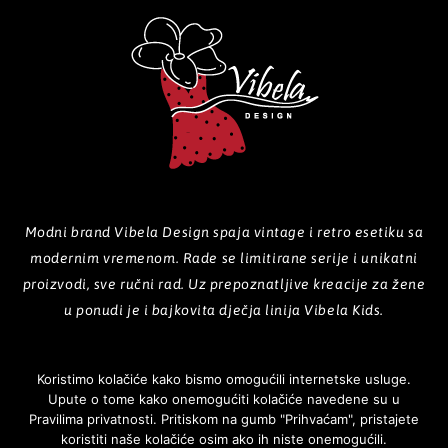
Modni brand Vibela Design spaja vintage i retro esetiku sa
modernim vremenom. Rade se limitirane serije i unikatni
proizvodi, sve ručni rad. Uz prepoznatljive kreacije za žene
u ponudi je i bajkovita dječja linija Vibela Kids.
Koristimo kolačiće kako bismo omogućili internetske usluge.
Upute o tome kako onemogućiti kolačiće navedene su u
POČETNA
O NAMA
PROIZVODI
GALERIJA
KOLEKCIJE
Pravilima privatnosti. Pritiskom na gumb "Prihvaćam", pristajete
koristiti naše kolačiće osim ako ih niste onemogućili.
NOVOSTI
KONTAKT