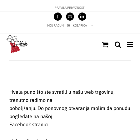
Skip
PRAVILA PRIVATNOSTI
to
content
MOJ RAČUN
KOŠARICA
Hvala puno što ste svratili u našu web trgovinu,
trenutno radimo na
poboljšanju. Do ponovnog otvaranja molim da ponudu
pogledate na našoj
Facebook stranici.