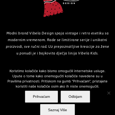
Modni brand Vibela Design spaja vintage i retro esetiku sa
modernim vremenom. Rade se limitirane serije i unikatni
proizvodi, sve ručni rad. Uz prepoznatljive kreacije za žene
u ponudi je i bajkovita dječja linija Vibela Kids.
Koristimo kolačiće kako bismo omogućili internetske usluge.
Upute o tome kako onemogućiti kolačiće navedene su u
POČETNA
O NAMA
PROIZVODI
GALERIJA
KOLEKCIJE
Pravilima privatnosti. Pritiskom na gumb "Prihvaćam", pristajete
koristiti naše kolačiće osim ako ih niste onemogućili.
NOVOSTI
KONTAKT
Prihvaćam
Odbijam
Saznaj Više
Vibela design ©
2026