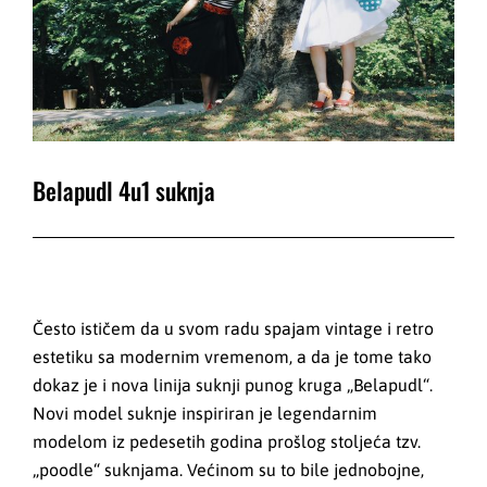
Belapudl 4u1 suknja
Često ističem da u svom radu spajam vintage i retro
estetiku sa modernim vremenom, a da je tome tako
dokaz je i nova linija suknji punog kruga „Belapudl“.
Novi model suknje inspiriran je legendarnim
modelom iz pedesetih godina prošlog stoljeća tzv.
„poodle“ suknjama. Većinom su to bile jednobojne,