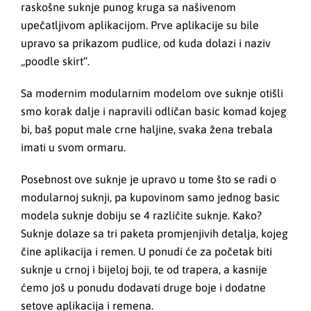
raskošne suknje punog kruga sa našivenom
upečatljivom aplikacijom. Prve aplikacije su bile
upravo sa prikazom pudlice, od kuda dolazi i naziv
„poodle skirt“.
Sa modernim modularnim modelom ove suknje otišli
smo korak dalje i napravili odličan basic komad kojeg
bi, baš poput male crne haljine, svaka žena trebala
imati u svom ormaru.
Posebnost ove suknje je upravo u tome što se radi o
modularnoj suknji, pa kupovinom samo jednog basic
modela suknje dobiju se 4 različite suknje. Kako?
Suknje dolaze sa tri paketa promjenjivih detalja, kojeg
čine aplikacija i remen. U ponudi će za početak biti
suknje u crnoj i bijeloj boji, te od trapera, a kasnije
ćemo još u ponudu dodavati druge boje i dodatne
setove aplikacija i remena.