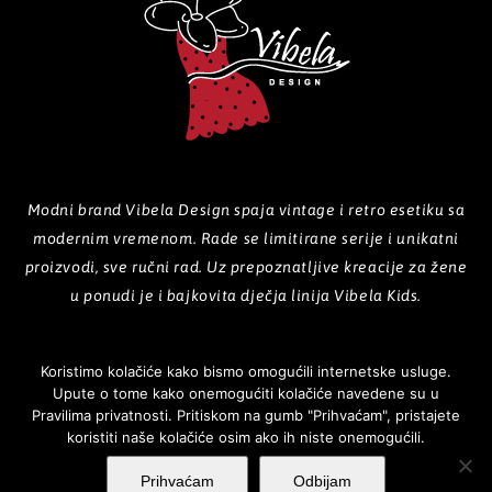
Modni brand Vibela Design spaja vintage i retro esetiku sa
modernim vremenom. Rade se limitirane serije i unikatni
proizvodi, sve ručni rad. Uz prepoznatljive kreacije za žene
u ponudi je i bajkovita dječja linija Vibela Kids.
Koristimo kolačiće kako bismo omogućili internetske usluge.
Upute o tome kako onemogućiti kolačiće navedene su u
POČETNA
O NAMA
PROIZVODI
GALERIJA
KOLEKCIJE
Pravilima privatnosti. Pritiskom na gumb "Prihvaćam", pristajete
koristiti naše kolačiće osim ako ih niste onemogućili.
NOVOSTI
KONTAKT
Prihvaćam
Odbijam