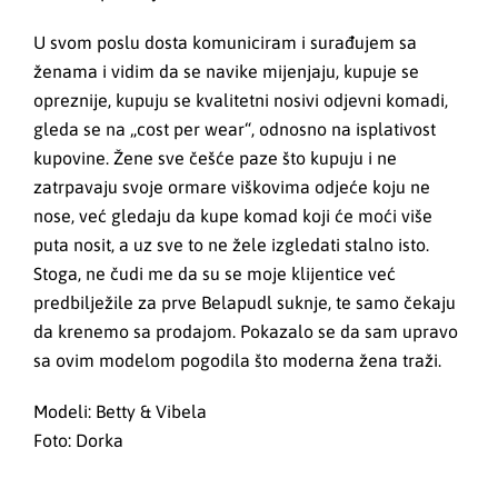
U svom poslu dosta komuniciram i surađujem sa
ženama i vidim da se navike mijenjaju, kupuje se
opreznije, kupuju se kvalitetni nosivi odjevni komadi,
gleda se na „cost per wear“, odnosno na isplativost
kupovine. Žene sve češće paze što kupuju i ne
zatrpavaju svoje ormare viškovima odjeće koju ne
nose, već gledaju da kupe komad koji će moći više
puta nosit, a uz sve to ne žele izgledati stalno isto.
Stoga, ne čudi me da su se moje klijentice već
predbilježile za prve Belapudl suknje, te samo čekaju
da krenemo sa prodajom. Pokazalo se da sam upravo
sa ovim modelom pogodila što moderna žena traži.
Modeli: Betty & Vibela
Foto: Dorka