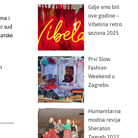
Gdje smo bili
ove godine –
ma i
Vibelina retro
ki sud
sezona 2025
vatske
Prvi Slow
m
Fashion
Weekend u
Zagrebu
Humanitarna
modna revija
Sheraton
Zagreb 2022