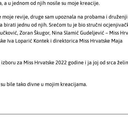
, a u jednom od njih nosile su moje kreacije.
le moje revije, druge sam upoznala na probama i druženji
 birati jednu od njih. Srećom tu je bio stručni ocjenjivač
učković, Zoran Škugor, Nina Slamić Gudeljević – Miss Hr
ske Iva Loparić Kontek i direktorica Miss Hrvatske Maja
izboru za Miss Hrvatske 2022 godine i ja joj od srca želi
su bile tako divne u mojim kreacijama.