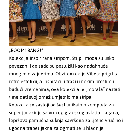
„BOOM! BANG!“
Kolekcija inspirirana stripom. Strip i moda su usko
povezani i do sada su poslužili kao nadahnuće
mnogim dizajnerima. Obzirom da je Vibela prigrlila
retro estetiku, a inspiraciju traži u nekim prošlim i
budući vremenima, ova kolekcija je „morala“ nastati i
time dati svoj omaž umjetnicima stripa.
Kolekcija se sastoji od šest unikatnih kompleta za
super junakinje sa vrućeg gradskog asfalta. Lagana,
lepršava pamučna suknja savršena za ljetne vrućine i
ugodna traper jakna za ogrnuti se u hladnije