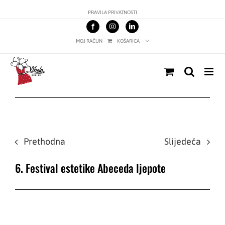
Skip
PRAVILA PRIVATNOSTI
to
content
MOJ RAČUN
KOŠARICA
Prethodna
Slijedeća
6. Festival estetike Abeceda ljepote