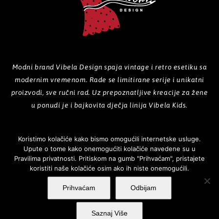
Modni brand Vibela Design spaja vintage i retro esetiku sa
modernim vremenom. Rade se limitirane serije i unikatni
proizvodi, sve ručni rad. Uz prepoznatljive kreacije za žene
u ponudi je i bajkovita dječja linija Vibela Kids.
Koristimo kolačiće kako bismo omogućili internetske usluge.
Upute o tome kako onemogućiti kolačiće navedene su u
POČETNA
O NAMA
PROIZVODI
GALERIJA
KOLEKCIJE
Pravilima privatnosti. Pritiskom na gumb "Prihvaćam", pristajete
koristiti naše kolačiće osim ako ih niste onemogućili.
NOVOSTI
KONTAKT
Prihvaćam
Odbijam
Saznaj Više
Vibela design ©
2026