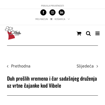
Skip
PRAVILA PRIVATNOSTI
to
content
MOJ RAČUN
KOŠARICA
Prethodna
Slijedeća
Duh prošlih vremena i čar sadašnjeg druženja
uz vrtne čajanke kod Vibele