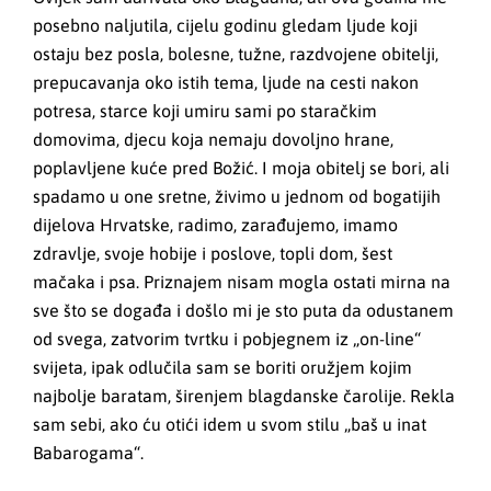
posebno naljutila, cijelu godinu gledam ljude koji
ostaju bez posla, bolesne, tužne, razdvojene obitelji,
prepucavanja oko istih tema, ljude na cesti nakon
potresa, starce koji umiru sami po staračkim
domovima, djecu koja nemaju dovoljno hrane,
poplavljene kuće pred Božić. I moja obitelj se bori, ali
spadamo u one sretne, živimo u jednom od bogatijih
dijelova Hrvatske, radimo, zarađujemo, imamo
zdravlje, svoje hobije i poslove, topli dom, šest
mačaka i psa. Priznajem nisam mogla ostati mirna na
sve što se događa i došlo mi je sto puta da odustanem
od svega, zatvorim tvrtku i pobjegnem iz „on-line“
svijeta, ipak odlučila sam se boriti oružjem kojim
najbolje baratam, širenjem blagdanske čarolije. Rekla
sam sebi, ako ću otići idem u svom stilu „baš u inat
Babarogama“.