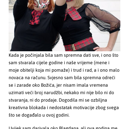
Kada je počinjala bila sam spremna dati sve, i ono što
sam stvarala cijele godine i naše vrijeme (mene i
moje obitelji koja mi pomaže) i trud i rad, a i ono malo
novaca na računu. Svjesno sam bila spremna odreći
se i zarade oko Božića, jer nisam imala vremena
uzimati veći broj narudžbi, nekako mi nije bilo ni do
stvaranja, ni do prodaje. Dogodila mi se ozbiljna
kreativna blokada i nedostatak motivacije zbog svega
što se događalo u ovoj godini.
Uvijek sam darivala oko Blagdana, ali ova godina me