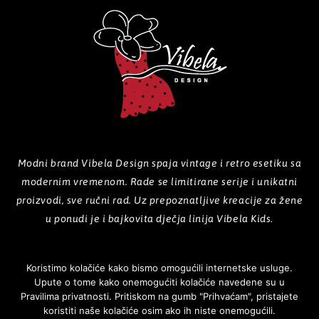
Modni brand Vibela Design spaja vintage i retro esetiku sa
modernim vremenom. Rade se limitirane serije i unikatni
proizvodi, sve ručni rad. Uz prepoznatljive kreacije za žene
u ponudi je i bajkovita dječja linija Vibela Kids.
Koristimo kolačiće kako bismo omogućili internetske usluge.
Upute o tome kako onemogućiti kolačiće navedene su u
POČETNA
O NAMA
PROIZVODI
GALERIJA
KOLEKCIJE
Pravilima privatnosti. Pritiskom na gumb "Prihvaćam", pristajete
koristiti naše kolačiće osim ako ih niste onemogućili.
NOVOSTI
KONTAKT