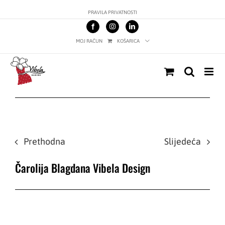
Skip
PRAVILA PRIVATNOSTI
to
content
MOJ RAČUN
KOŠARICA
Prethodna
Slijedeća
Čarolija Blagdana Vibela Design