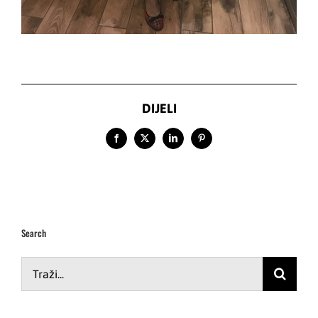
DIJELI
Facebook
X
LinkedIn
Pinterest
Search
Traži...