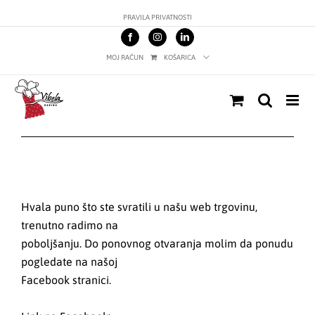
Skip
PRAVILA PRIVATNOSTI
to
content
MOJ RAČUN
KOŠARICA
Hvala puno što ste svratili u našu web trgovinu,
trenutno radimo na
poboljšanju. Do ponovnog otvaranja molim da ponudu
pogledate na našoj
Facebook stranici.