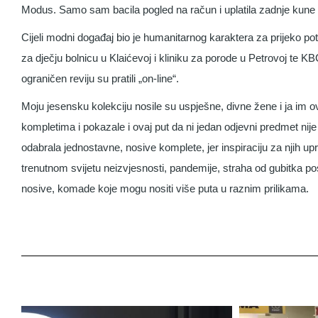
Modus. Samo sam bacila pogled na račun i uplatila zadnje kune 
Cijeli modni događaj bio je humanitarnog karaktera za prijeko po
za dječju bolnicu u Klaićevoj i kliniku za porode u Petrovoj te KBC
ograničen reviju su pratili „on-line“.
Moju jesensku kolekciju nosile su uspješne, divne žene i ja im 
kompletima i pokazale i ovaj put da ni jedan odjevni predmet ni
odabrala jednostavne, nosive komplete, jer inspiraciju za njih up
trenutnom svijetu neizvjesnosti, pandemije, straha od gubitka posla
nosive, komade koje mogu nositi više puta u raznim prilikama.