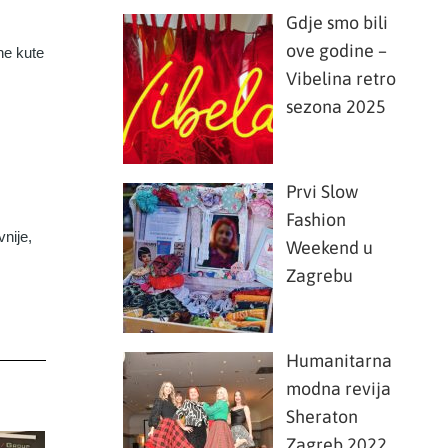
Gdje smo bili
ove godine –
ne kute
Vibelina retro
sezona 2025
Prvi Slow
Fashion
vnije,
Weekend u
Zagrebu
Humanitarna
modna revija
Sheraton
Zagreb 2022