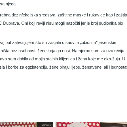
sa njega.
trebna dezinfekcijska sredstva ,zaštitne maske i rukavice kao i zaštit
 Dubrava. Oni koji reviji nisu mogli nazočiti jer je broj sudionika bio
ovaj put zahvaljujem što su zasjale u sasvim „običnim“ jesenskim
je ništa bez osobnosti žene koja ga nosi. Namjerno sam za ovu reviju
ravo sam dobila od mojih stalnih klijentica i žena koje me okružuju. U
 i borbe za egzistenciju, žene biraju lijepe, ženstvene, ali i jednosta