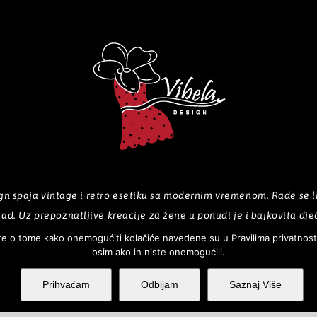
n spaja vintage i retro esetiku sa modernim vremenom. Rade se lim
rad. Uz prepoznatljive kreacije za žene u ponudi je i bajkovita dječ
e o tome kako onemogućiti kolačiće navedene su u Pravilima privatnosti. 
osim ako ih niste onemogućili.
PROIZVODI
GALERIJA
KOLEKCIJE
Prihvaćam
Odbijam
Saznaj Više