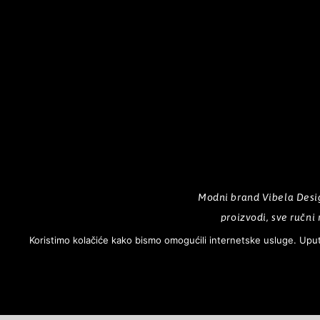
Modni brand Vibela Desig
proizvodi, sve ručni 
Koristimo kolačiće kako bismo omogućili internetske usluge. Uput
POČETNA
O NAMA