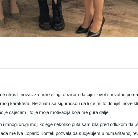
 će utrošiti novac za marketing, obzirom da cijeli život i privatno po
rnog karaktera. Ne znam sa sigurnošću da li će mi to donijeti nove klij
je osjećam i to je moja motivacija koja me gura dalje.
 i mnogi drugi moji kolege nekoliko puta sam bila pred odlukom da „
 kada me Iva Loparić Kontek pozvala da sudjelujem u humanitarnoj revi