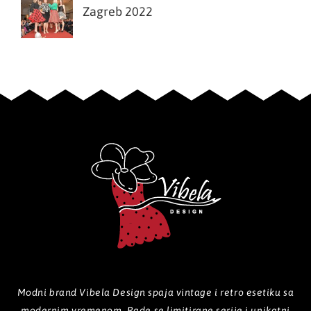
Zagreb 2022
Modni brand Vibela Design spaja vintage i retro esetiku sa
modernim vremenom. Rade se limitirane serije i unikatni