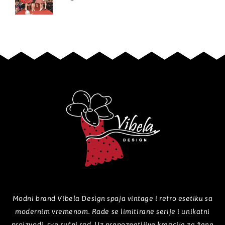
Modni brand Vibela Design spaja vintage i retro esetiku sa
modernim vremenom. Rade se limitirane serije i unikatni
proizvodi, sve ručni rad. Uz prepoznatljive kreacije za žene