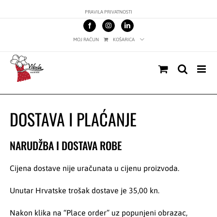
Skip
PRAVILA PRIVATNOSTI
to
content
MOJ RAČUN
KOŠARICA
DOSTAVA I PLAĆANJE
NARUDŽBA I DOSTAVA ROBE
Cijena dostave nije uračunata u cijenu proizvoda.
Unutar Hrvatske trošak dostave je 35,00 kn.
Nakon klika na “Place order” uz popunjeni obrazac,